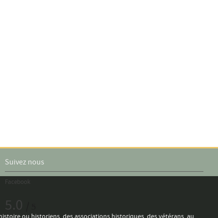
Suivez nous
Facebook
5.0
/ 5
histoire ou historiens, des associations historiques, des vétérans, au