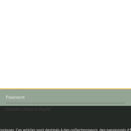
Paiement
Virement, chèque ou PayPal.
toriques. Ces articles sont destinés à des collectionneurs, des passionnés d’