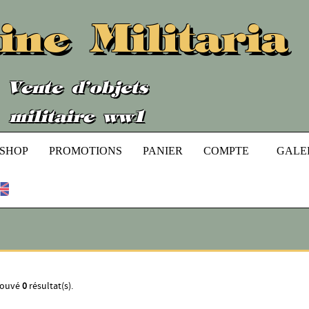
ine Militaria
Vente d'objets
militaire ww1
/SHOP
PROMOTIONS
PANIER
COMPTE
GALE
trouvé
0
résultat(s).