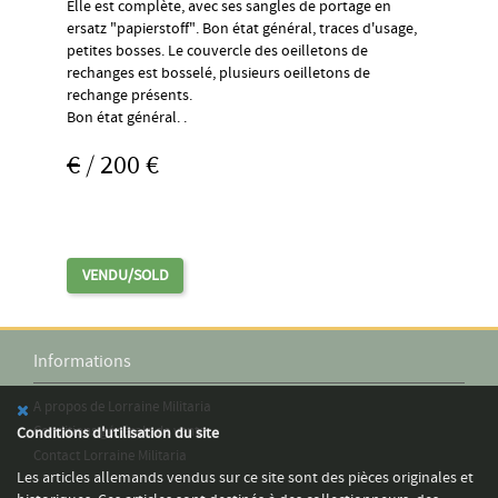
Elle est complète, avec ses sangles de portage en
ersatz "papierstoff". Bon état général, traces d'usage,
petites bosses. Le couvercle des oeilletons de
rechanges est bosselé, plusieurs oeilletons de
rechange présents.
Bon état général. .
€
/ 200 €
VENDU/SOLD
Informations
A propos de Lorraine Militaria
Conditions générale de vente
Conditions d'utilisation du site
Contact Lorraine Militaria
Les articles allemands vendus sur ce site sont des pièces originales et