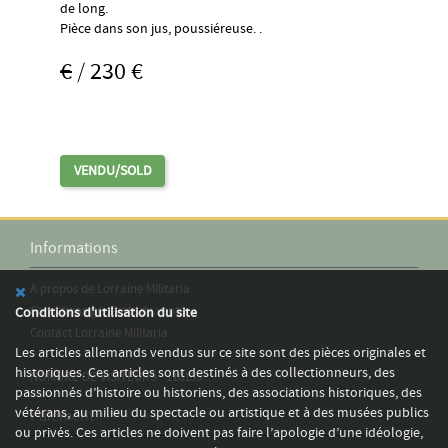
de long.
Pièce dans son jus, poussiéreuse. .
€
/ 230 €
VENDU/SOLD
Informations
A propos de Lorraine Militaria
Conditions générale de vente
Conditions d'utilisation du site
Contact Lorraine Militaria
Les articles allemands vendus sur ce site sont des pièces originales et
historiques. Ces articles sont destinés à des collectionneurs, des
NOMBRE DE VISITEURS : 116135
passionnés d’histoire ou historiens, des associations historiques, des
vétérans, au milieu du spectacle ou artistique et à des musées publics
Paiement
ou privés. Ces articles ne doivent pas faire l’apologie d’une idéologie,